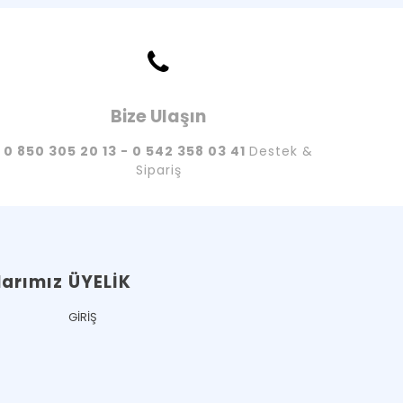
Bize Ulaşın
0 850 305 20 13 - 0 542 358 03 41
Destek &
Sipariş
arımız
ÜYELİK
GİRİŞ