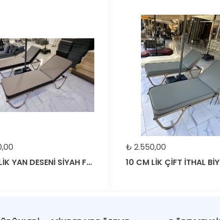
₺
2.550,00
10 CM LİK YAN DESENİ SİYAH FAÇALI KOYU GRİ RENK ŞEZLONG MİNDERİ
10 CM LİK ÇİFT İTHAL BİYELİ GRİ KIRÇILLI FAYFIR ŞEZLONG MİNDERİ