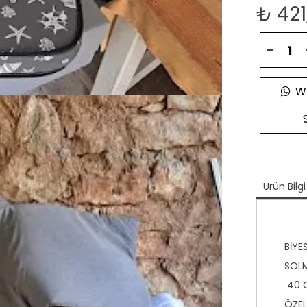
₺
421
-
Wh
Ürün Bilgi
BİYE
SOLM
40 C
ÖZEL