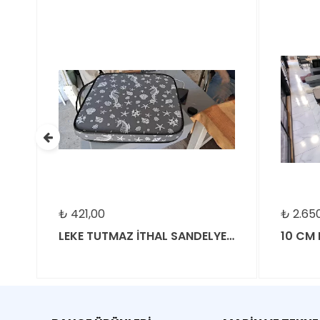
₺
421,00
₺
2.650,00
LEKE TUTMAZ İTHAL SANDELYE MİNDERİ