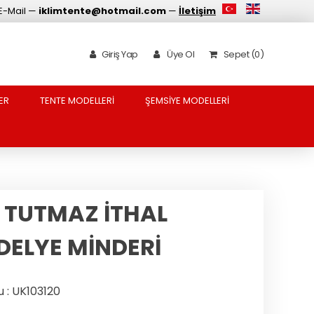
E-Mail —
iklimtente@hotmail.com
—
İletişim
Giriş Yap
Üye Ol
Sepet (0)
ER
TENTE MODELLERİ
ŞEMSİYE MODELLERİ
 TUTMAZ İTHAL
DELYE MİNDERİ
 : UK103120