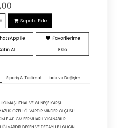
,00
+
Sepete Ekle
atsApp ile
Favorilerime
Satın Al
Ekle
Sipariş & Teslimat
İade ve Değişim
Sİ KUMAŞI İTHAL VE GÜNEŞE KARŞI
AZLIK ÖZELLİĞİ VARDIR.MİNDER ÖLÇÜSÜ
M E 40 CM FERMUARLI YIKANABİLİR
LİĞİ VARDIR DESEN VE DETAYLI BİLGİ İÇİN