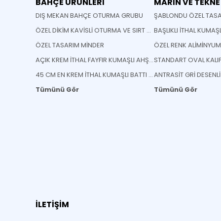
BAHÇE ÜRÜNLERİ
MARİN VE TEKNE
DIŞ MEKAN BAHÇE OTURMA GRUBU
ŞABLONDU ÖZEL TASA
ÖZEL DİKİM KAVİSLİ OTURMA VE SIRT MİNDERİ
BAŞLIKLI İTHAL KUMAŞ
ÖZEL TASARIM MİNDER
ÖZEL RENK ALİMİNYU
AÇIK KREM İTHAL FAYFIR KUMAŞLI AHŞAP KATLANABİLİR SANDELYE
45 CM EN KREM İTHAL KUMAŞLI BATTI ÇIKTI KUMAŞ
ANTRASİT GRİ DESENL
Tümünü Gör
Tümünü Gör
İLETİŞİM