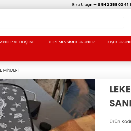
Bize Ulaşın —
0 542 358 03 41
MİNDER VE DÖŞEME
DÖRT MEVSİMLİK ÜRÜNLER
KIŞLIK ÜRÜNL
E MİNDERİ
LEKE
SAN
Ürün Kodu