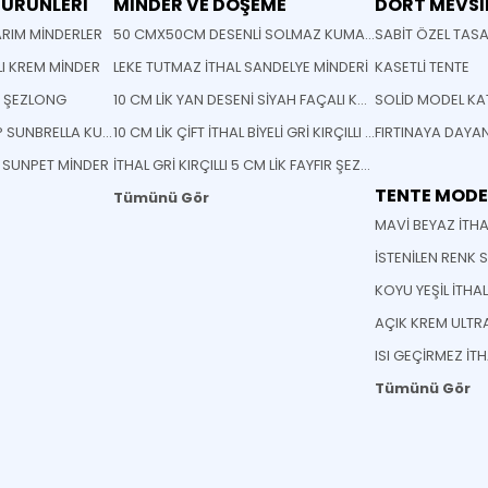
 ÜRÜNLERİ
MİNDER VE DÖŞEME
DÖRT MEVSİ
RIM MİNDERLER
50 CMX50CM DESENLİ SOLMAZ KUMAŞ YASTIK MİNDER
SABİT ÖZEL TAS
LI KREM MİNDER
LEKE TUTMAZ İTHAL SANDELYE MİNDERİ
KASETLİ TENTE
M ŞEZLONG
10 CM LİK YAN DESENİ SİYAH FAÇALI KOYU GRİ RENK ŞEZLONG MİNDERİ
STANDART OVAL KALIP SUNBRELLA KUMAŞ SANDELYE MİNDERİ
10 CM LİK ÇİFT İTHAL BİYELİ GRİ KIRÇILLI FAYFIR ŞEZLONG MİNDERİ
İ SUNPET MİNDER
İTHAL GRİ KIRÇILLI 5 CM LİK FAYFIR ŞEZLONG MİNDERİ
TENTE MODE
Tümünü Gör
ISI GEÇİRMEZ İT
Tümünü Gör