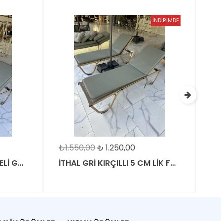
İNDİRİMDE
TÜKENDİ
₺1.550,00
₺
1.250,00
₺3.555,1
İTHAL GRİ KIRÇILLI 5 CM LİK FAYFIR ŞEZLONG MİNDERİ