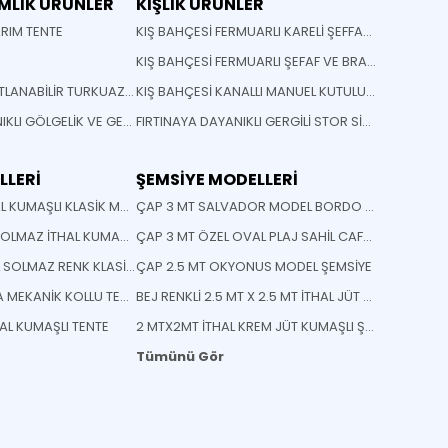
MLİK ÜRÜNLER
KIŞLIK ÜRÜNLER
ARIM TENTE
KIŞ BAHÇESİ FERMUARLI KARELİ ŞEFFAF BRANDA
KIŞ BAHÇESİ FERMUARLI ŞEFAF VE BRANDA
SOLİD MODEL KATLANABİLİR TURKUAZ TENTE
KIŞ BAHÇESİ KANALLI MANUEL KUTULU TENTE
FIRTINAYA DAYANIKLI GÖLGELİK VE GERME SİSTEMLİ MONTAJA HAZIR GÖLGELİK
FIRTINAYA DAYANIKLI GERGİLİ STOR SİSTEM MEKANİZMALI TENTE
LLERİ
ŞEMSİYE MODELLERİ
MAVİ BEYAZ İTHAL KUMAŞLI KLASİK MAFSALLI TENTE
ÇAP 3 MT SALVADOR MODEL BORDO ÇİZGİLİ PLAJ SAHİL CAFE BEACH BAHÇE ŞEMSİYESİ
İSTENİLEN RENK SOLMAZ İTHAL KUMAŞ KÖRÜKLÜ TENTE
ÇAP 3 MT ÖZEL OVAL PLAJ SAHİL CAFE BEACH BAHÇE ŞEMSİYESİ
KOYU YEŞİL İTHAL SOLMAZ RENK KLASİK TENTE
ÇAP 2.5 MT OKYONUS MODEL ŞEMSİYE
AÇIK KREM ULTRA MEKANİK KOLLU TENTE
BEJ RENKLİ 2.5 MT X 2.5 MT İTHAL JÜT KUMAŞLI ŞEMSİYE
HAL KUMAŞLI TENTE
2 MTX2MT İTHAL KREM JÜT KUMAŞLI ŞEMSİYE
Tümünü Gör