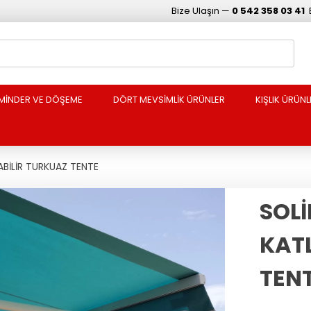
Bize Ulaşın —
0 542 358 03 41
MİNDER VE DÖŞEME
DÖRT MEVSİMLİK ÜRÜNLER
KIŞLIK ÜRÜNL
BİLİR TURKUAZ TENTE
SOL
KAT
TEN