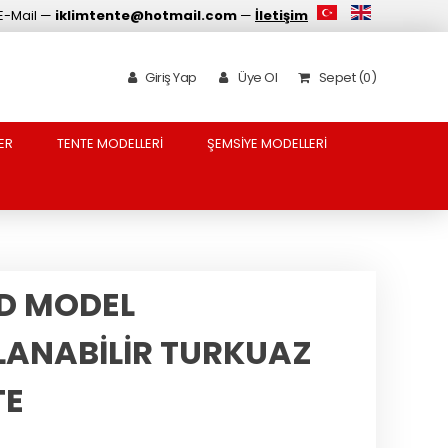
E-Mail —
iklimtente@hotmail.com
—
İletişim
Giriş Yap
Üye Ol
Sepet (0)
ER
TENTE MODELLERİ
ŞEMSİYE MODELLERİ
İD MODEL
LANABİLİR TURKUAZ
TE