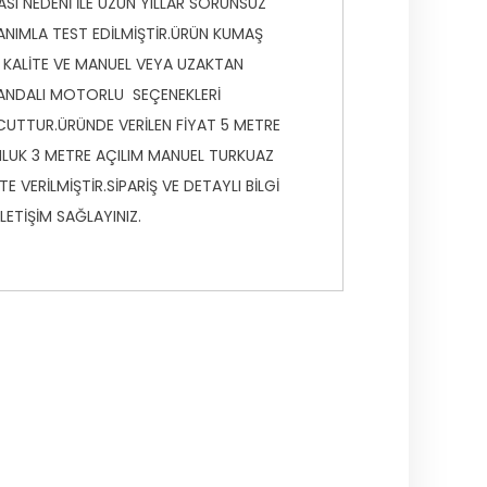
SI NEDENİ İLE UZUN YILLAR SORUNSUZ
ANIMLA TEST EDİLMİŞTİR.ÜRÜN KUMAŞ
 KALİTE VE MANUEL VEYA UZAKTAN
NDALI MOTORLU SEÇENEKLERİ
UTTUR.ÜRÜNDE VERİLEN FİYAT 5 METRE
LUK 3 METRE AÇILIM MANUEL TURKUAZ
TE VERİLMİŞTİR.SİPARİŞ VE DETAYLI BİLGİ
İLETİŞİM SAĞLAYINIZ.