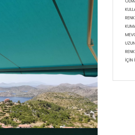
OLMA
KULL
RENK
KUMA
MEVC
UZUN
RENK
İÇİN 