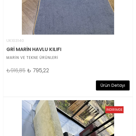
UK103140
GRİ MARİN HAVLU KILIFI
MARİN VE TEKNE ÜRÜNLERİ
₺916,85
₺
795,22
Ürün Detayı
İNDİRİMDE