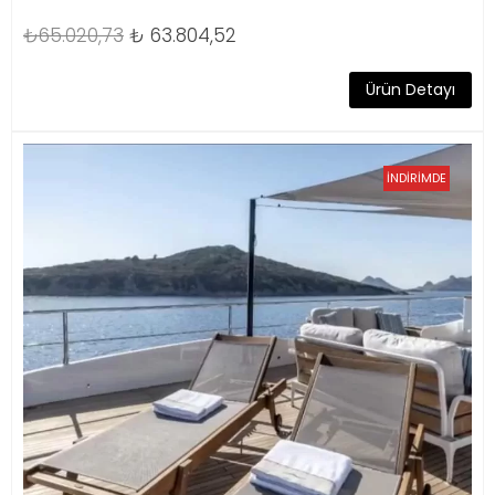
₺65.020,73
₺
63.804,52
Ürün Detayı
İNDİRİMDE