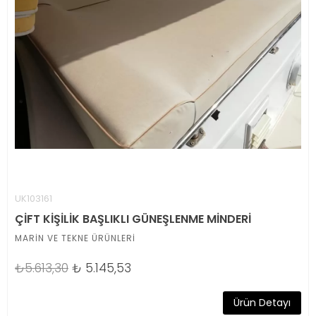
UK103161
ÇİFT KİŞİLİK BAŞLIKLI GÜNEŞLENME MİNDERİ
MARİN VE TEKNE ÜRÜNLERİ
₺5.613,30
₺
5.145,53
Ürün Detayı