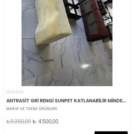
UK103142
ANTRASİT GRİ RENGİ SUNPET KATLANABİLİR MİNDER VE KREM HAVLU KILIFI
MARİN VE TEKNE ÜRÜNLERİ
₺5.250,00
₺
4.500,00