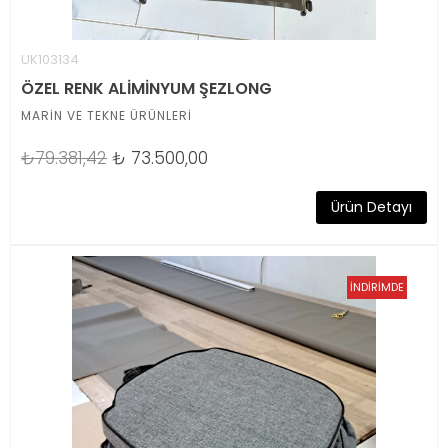
UK103134
ÖZEL RENK ALİMİNYUM ŞEZLONG
MARİN VE TEKNE ÜRÜNLERİ
₺79.381,42
₺
73.500,00
Ürün Detayı
İNDİRİMDE