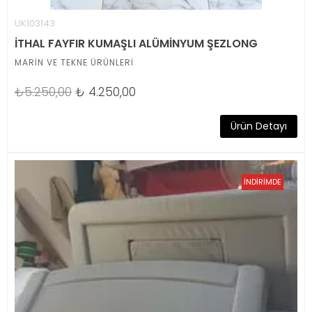
UK103143
İTHAL FAYFIR KUMAŞLI ALÜMİNYUM ŞEZLONG
MARİN VE TEKNE ÜRÜNLERİ
₺5.250,00
₺
4.250,00
Ürün Detayı
İNDİRİMDE
TÜKENDİ