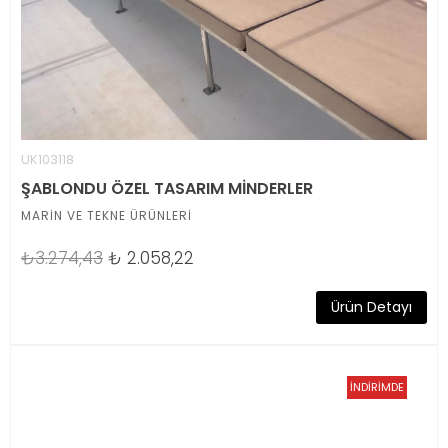
UK103118
ŞABLONDU ÖZEL TASARIM MİNDERLER
MARİN VE TEKNE ÜRÜNLERİ
₺3.274,43
₺
2.058,22
Ürün Detayı
İNDİRİMDE