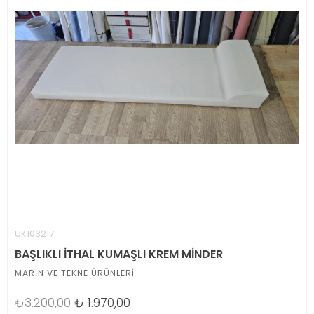
UK103217
BAŞLIKLI İTHAL KUMAŞLI KREM MİNDER
MARİN VE TEKNE ÜRÜNLERİ
₺3.200,00
₺
1.970,00