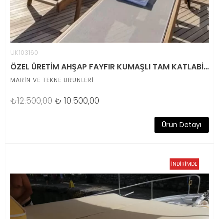
UK103160
ÖZEL ÜRETİM AHŞAP FAYFIR KUMAŞLI TAM KATLABİLİR ŞEZLONG
MARİN VE TEKNE ÜRÜNLERİ
₺12.500,00
₺
10.500,00
Ürün Detayı
İNDİRİMDE
TÜKENDİ