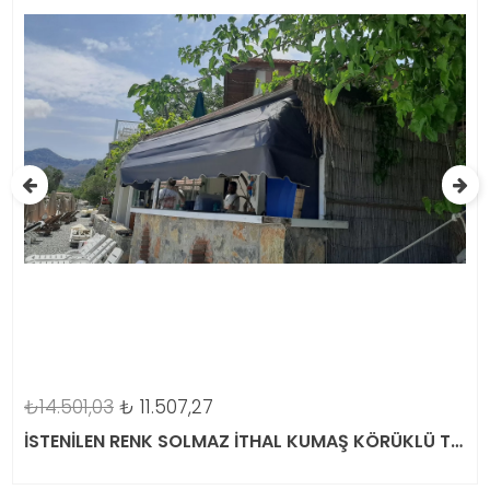
₺14.501,03
₺
11.507,27
İSTENİLEN RENK SOLMAZ İTHAL KUMAŞ KÖRÜKLÜ TENTE