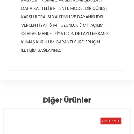
KALİTESİ NORMAL AKRİLİK KUMAŞLARDAN
DAHA KALİTELİ BİR TENTE MODELİDİR.GÜNEŞE
KARŞI ULTRA ISI YALITIMLI VE DAYANIKLIDIR.
VERİLEN FİYAT 6 MT UZUNLUK 3 MT AÇILIM
OLARAK MANUEL FİYATIDIR. DETAYLI MEKANİK
KUMAŞ KURULUM GARANTİ SÜRELERİ İÇİN
İLETİŞİM SAĞLAYINIZ.
Diğer Ürünler
YENİ SEZON
İNDİRİMDE