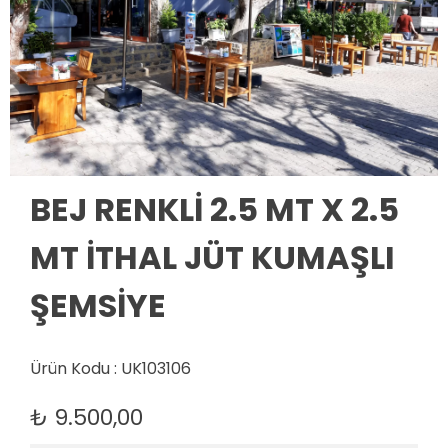
BEJ RENKLİ 2.5 MT X 2.5
MT İTHAL JÜT KUMAŞLI
ŞEMSİYE
Ürün Kodu : UK103106
₺
9.500,00