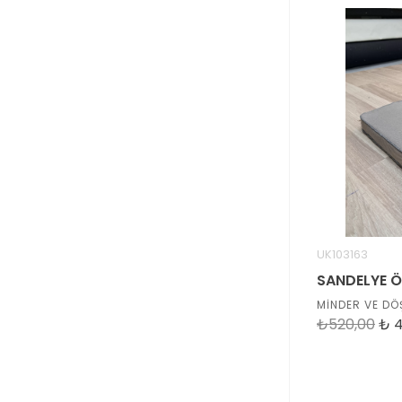
UK103163
MİNDER VE DÖ
₺520,00
₺
4