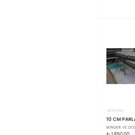
UK103196
MİNDER VE DÖ
₺
1.950,00