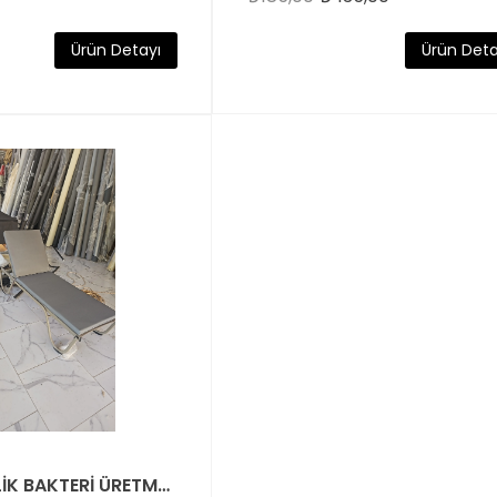
Ürün Detayı
Ürün Deta
LÜKS 5 CM LİK BAKTERİ ÜRETMEYEN GÜNEŞE LEKE KARŞI DAYANIKLI KOYU GÜMÜŞ GRİ ŞEZLONG MİNDERİ