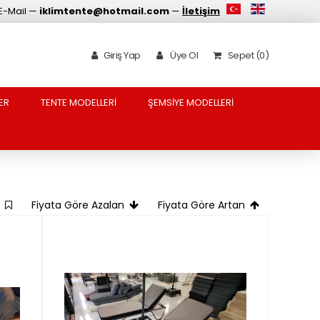
E-Mail —
iklimtente@hotmail.com
—
İletişim
Giriş Yap
Üye Ol
Sepet (0)
ER
TENTE MODELLERİ
ŞEMSİYE MODELLERİ
e
Fiyata Göre Azalan
Fiyata Göre Artan