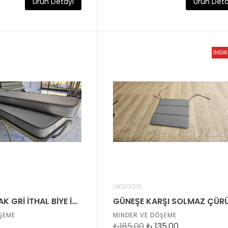
Ürün Detayı
Ürün Deta
İNDİ
UK103216
10 CM PARLAK GRİ İTHAL BİYE İTHAL FAYFIR KUMAŞLI ŞEZLONG MİNDERİ
ŞEME
MİNDER VE DÖŞEME
₺185,00
₺
135,00