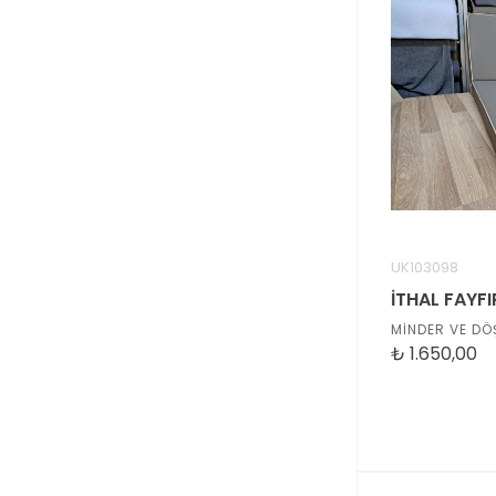
UK103098
MİNDER VE DÖ
₺
1.650,00