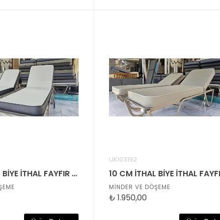
UK103192
10 CM İTHAL BİYE İTHAL FAYFIR KUMAŞLI ŞEZLONG MİNDERİ
ŞEME
MİNDER VE DÖŞEME
₺
1.950,00