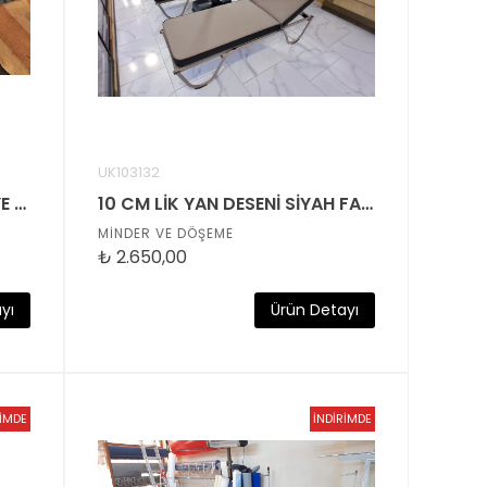
UK103132
LEKE TUTMAZ İTHAL SANDELYE MİNDERİ
10 CM LİK YAN DESENİ SİYAH FAÇALI KOYU GRİ RENK ŞEZLONG MİNDERİ
MİNDER VE DÖŞEME
₺
2.650,00
yı
Ürün Detayı
RİMDE
ENDİ
İNDİRİMDE