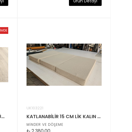
yı
Ürün Detayı
RİMDE
UK103221
GÜNEŞE KARŞI SOLMAZ ÇÜRÜMEZ ÖZEL TASARIM 45 CM X 45 CM SANDELYE MİNDERİ
KATLANABİLİR 15 CM LİK KALIN KAMP PİKNİK VB KULLANIMLI YER MİNDERİ
MİNDER VE DÖŞEME
₺
2.380,00