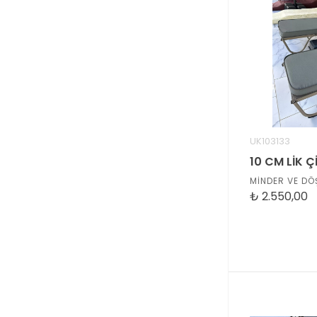
UK103133
MİNDER VE DÖ
₺
2.550,00