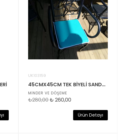
UK103159
ERİ
45CMX45CM TEK BİYELİ SANDELYE MİNDERİ
MİNDER VE DÖŞEME
₺280,00
₺
260,00
yı
Ürün Detayı