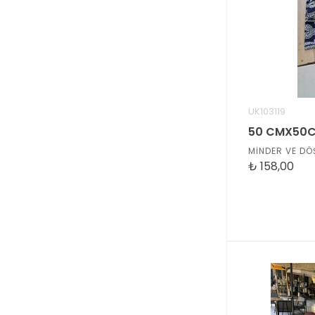
UK103119
MİNDER VE DÖ
₺
158,00