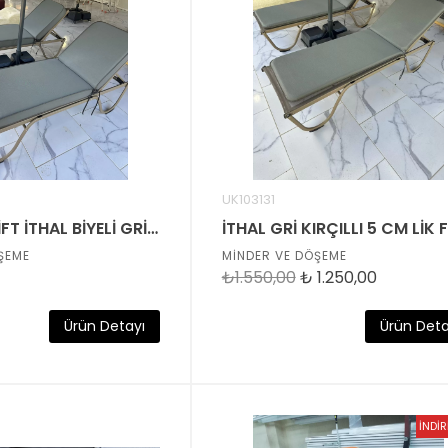
UK103131
10 CM LİK ÇİFT İTHAL BİYELİ GRİ KIRÇILLI FAYFIR ŞEZLONG MİNDERİ
ŞEME
MİNDER VE DÖŞEME
₺1.550,00
₺
1.250,00
Ürün Detayı
Ürün Deta
İNDİ