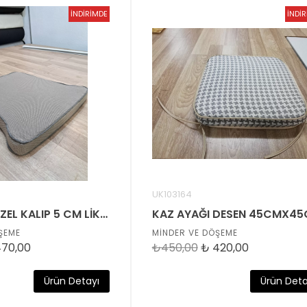
İNDİRİMDE
TÜKENDİ
İNDİ
TÜK
UK103164
SANDELYE ÖZEL KALIP 5 CM LİK FİTİLLİ MİNDER
ŞEME
MİNDER VE DÖŞEME
70,00
₺450,00
₺
420,00
Ürün Detayı
Ürün Deta