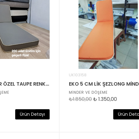
UK103158
İTHAL FAYFIR ÖZEL TAUPE RENK ÇİFT BİYELİ ŞEZLONG MİNDERİ
EKO 5 CM LİK ŞEZLONG MİND
ŞEME
MİNDER VE DÖŞEME
₺1.850,00
₺
1.350,00
Ürün Detayı
Ürün Deta