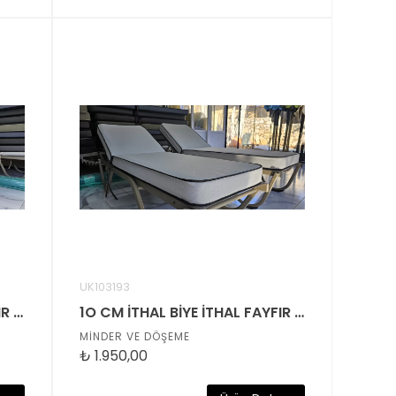
UK103193
10 CM İTHAL BİYE İTHAL FAYFIR KUMAŞLI ŞEZLONG MİNDERİ
1O CM İTHAL BİYE İTHAL FAYFIR KUMAŞLI ŞEZLONG MİNDERİ
MİNDER VE DÖŞEME
₺
1.950,00