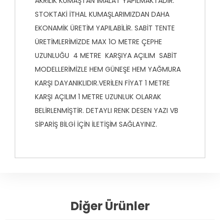
AKRİLİK KUMAŞTAN İMALAT YAPILMAKTADIR.
STOKTAKİ İTHAL KUMAŞLARIMIZDAN DAHA
EKONAMİK ÜRETİM YAPILABİLİR. SABİT TENTE
ÜRETİMLERİMİZDE MAX 1O METRE ÇEPHE
UZUNLUĞU 4 METRE KARŞIYA AÇILIM SABİT
MODELLERİMİZLE HEM GÜNEŞE HEM YAĞMURA
KARŞI DAYANIKLIDIR.VERİLEN FİYAT 1 METRE
KARŞI AÇILIM 1 METRE UZUNLUK OLARAK
BELİRLENMİŞTİR. DETAYLI RENK DESEN YAZI VB
SİPARİŞ BİLGİ İÇİN İLETİŞİM SAĞLAYINIZ.
Diğer Ürünler