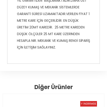
YIL GARANTİDEN BAŞLAMAKTADIR.DAHA ÜST
DÜZEY KUMAŞ VE MEKANİK SİSTEMLERDE
GARANTİ SÜRESİ UZAMAKTADIR.VERİLEN FİYAT 1
METRE KARE İÇİN GEÇERLİDİR. EN DÜŞÜK
ÜRETİM 20MT KAREDİR. 25 METRE KAREDEN
DÜŞÜK ÖLÇÜLER 25 MT KARE ÜZERİNDEN
HESAPLA NIR. MEKANİK VE KUMAŞ RENGİ SİPARİŞ
İÇİN İLETİŞİM SAĞLAYINIZ.
Diğer Ürünler
YENİ SEZON
İNDİRİMDE