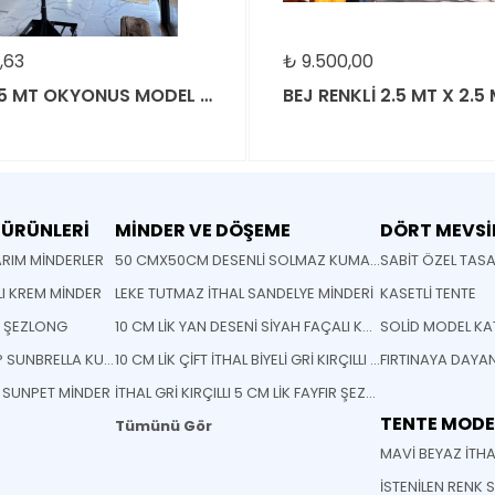
₺
9.500,00
ÇAP 2.5 MT OKYONUS MODEL ŞEMSİYE
BEJ RENKLİ 2.5 MT X 2.5 MT İTHAL JÜT KUMAŞLI ŞEMS
 ÜRÜNLERİ
MİNDER VE DÖŞEME
DÖRT MEVSİ
RIM MİNDERLER
50 CMX50CM DESENLİ SOLMAZ KUMAŞ YASTIK MİNDER
SABİT ÖZEL TAS
LI KREM MİNDER
LEKE TUTMAZ İTHAL SANDELYE MİNDERİ
KASETLİ TENTE
M ŞEZLONG
10 CM LİK YAN DESENİ SİYAH FAÇALI KOYU GRİ RENK ŞEZLONG MİNDERİ
STANDART OVAL KALIP SUNBRELLA KUMAŞ SANDELYE MİNDERİ
10 CM LİK ÇİFT İTHAL BİYELİ GRİ KIRÇILLI FAYFIR ŞEZLONG MİNDERİ
İ SUNPET MİNDER
İTHAL GRİ KIRÇILLI 5 CM LİK FAYFIR ŞEZLONG MİNDERİ
TENTE MODE
Tümünü Gör