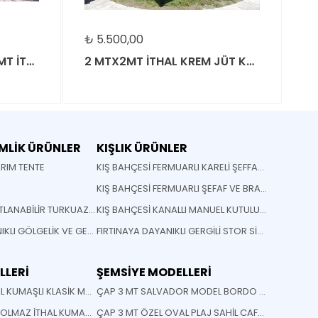
₺
5.500,00
₺
8.500
İYE
2 MTX2MT İTHAL KREM JÜT KUMAŞLI ŞEMSİYE
MLİK ÜRÜNLER
KIŞLIK ÜRÜNLER
ARIM TENTE
KIŞ BAHÇESİ FERMUARLI KARELİ ŞEFFAF BRANDA
KIŞ BAHÇESİ FERMUARLI ŞEFAF VE BRANDA
SOLİD MODEL KATLANABİLİR TURKUAZ TENTE
KIŞ BAHÇESİ KANALLI MANUEL KUTULU TENTE
FIRTINAYA DAYANIKLI GÖLGELİK VE GERME SİSTEMLİ MONTAJA HAZIR GÖLGELİK
FIRTINAYA DAYANIKLI GERGİLİ STOR SİSTEM MEKANİZMALI TENTE
LLERİ
ŞEMSİYE MODELLERİ
MAVİ BEYAZ İTHAL KUMAŞLI KLASİK MAFSALLI TENTE
ÇAP 3 MT SALVADOR MODEL BORDO ÇİZGİLİ PLAJ SAHİL CAFE BEACH BAHÇE ŞEMSİYESİ
İSTENİLEN RENK SOLMAZ İTHAL KUMAŞ KÖRÜKLÜ TENTE
ÇAP 3 MT ÖZEL OVAL PLAJ SAHİL CAFE BEACH BAHÇE ŞEMSİYESİ