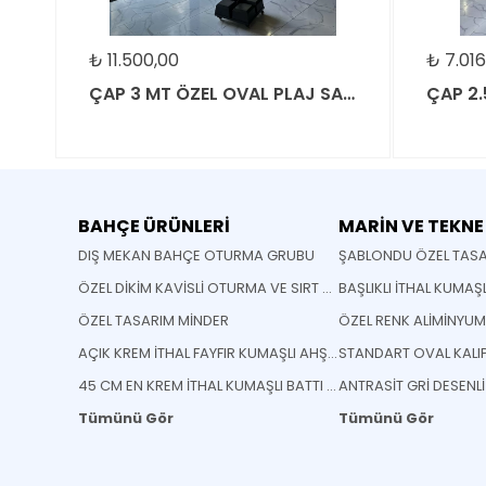
₺
11.500,00
₺
7.016,63
ÇAP 3 MT ÖZEL OVAL PLAJ SAHİL CAFE BEACH BAHÇE ŞEMSİYESİ
BAHÇE ÜRÜNLERİ
MARİN VE TEKNE
DIŞ MEKAN BAHÇE OTURMA GRUBU
ŞABLONDU ÖZEL TASA
ÖZEL DİKİM KAVİSLİ OTURMA VE SIRT MİNDERİ
BAŞLIKLI İTHAL KUMAŞ
ÖZEL TASARIM MİNDER
ÖZEL RENK ALİMİNYU
AÇIK KREM İTHAL FAYFIR KUMAŞLI AHŞAP KATLANABİLİR SANDELYE
45 CM EN KREM İTHAL KUMAŞLI BATTI ÇIKTI KUMAŞ
ANTRASİT GRİ DESENL
Tümünü Gör
Tümünü Gör