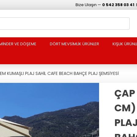
Bize Ulaşın —
0 542 358 03 41
MİNDER VE DÖŞEME
DÖRT MEVSİMLİK ÜRÜNLER
KIŞLIK ÜRÜNL
M KUMAŞLI PLAJ SAHİL CAFE BEACH BAHÇE PLAJ ŞEMSİYESİ
ÇAP
CM)
PLAJ