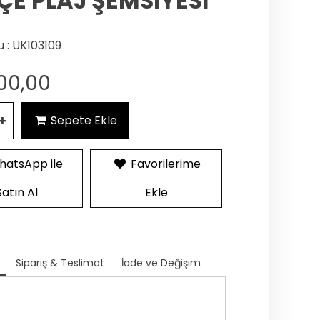
E PLAJ ŞEMSİYESİ
 : UK103109
00,00
+
Sepete Ekle
atsApp ile
Favorilerime
Satın Al
Ekle
Sipariş & Teslimat
İade ve Değişim