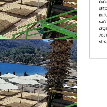
ÜRÜN
SEZO
RUTU
SAĞL
SEÇİ
ADET
SİPA