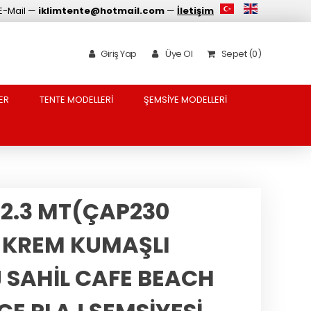
E-Mail —
iklimtente@hotmail.com
—
İletişim
Giriş Yap
Üye Ol
Sepet (0)
ER
TENTE MODELLERİ
ŞEMSİYE MODELLERİ
 2.3 MT(ÇAP230
 KREM KUMAŞLI
 SAHİL CAFE BEACH