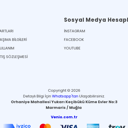
Sosyal Medya Hesapl
ŞARTLARI
İNSTAGRAM
ŞIMA BİLGİLERİ
FACEBOOK
KULLANIM
YOUTUBE
ATIŞ SÖZLEŞMESİ
Copyright © 2026
Detaylı Bilgi İçin
Whatsapp'tan
Ulaşabilirsiniz.
Orhaniye Mahallesi Yukarı Keçibükü Küme Evler No:3
Marmaris / Muğla
Venio.com.tr