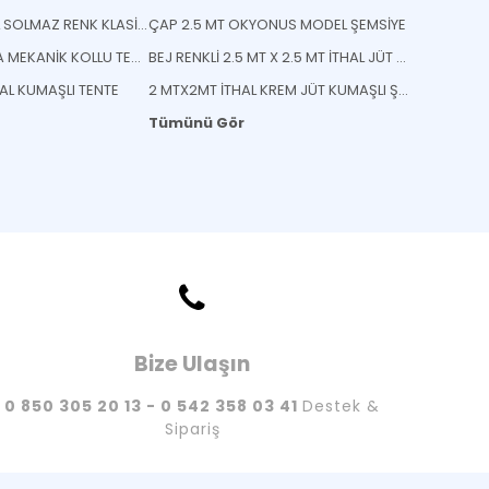
KOYU YEŞİL İTHAL SOLMAZ RENK KLASİK TENTE
ÇAP 2.5 MT OKYONUS MODEL ŞEMSİYE
AÇIK KREM ULTRA MEKANİK KOLLU TENTE
BEJ RENKLİ 2.5 MT X 2.5 MT İTHAL JÜT KUMAŞLI ŞEMSİYE
HAL KUMAŞLI TENTE
2 MTX2MT İTHAL KREM JÜT KUMAŞLI ŞEMSİYE
Tümünü Gör
Bize Ulaşın
0 850 305 20 13 - 0 542 358 03 41
Destek &
Sipariş