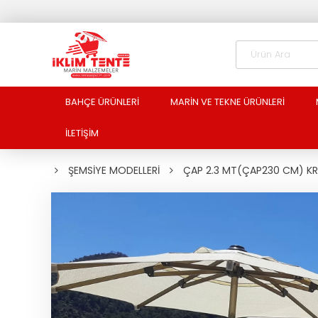
BAHÇE ÜRÜNLERİ
MARİN VE TEKNE ÜRÜNLERİ
İLETİŞİM
ŞEMSİYE MODELLERİ
ÇAP 2.3 MT(ÇAP230 CM) KRE