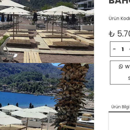
BAHÇ
Ürün Kodu
₺
5.7
-
Wh
Ürün Bilgi