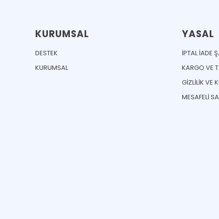
KURUMSAL
YASAL
DESTEK
İPTAL İADE 
KURUMSAL
KARGO VE TA
GİZLİLİK VE 
MESAFELİ S