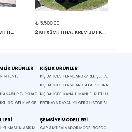
₺
5.500,00
₺
BEJ RENKLİ 2.5 MT X 2.5 MT İTHAL JÜT KUMAŞLI ŞEMSİYE
2 MTX2MT İTHAL KREM JÜT KUMAŞLI ŞEMSİYE
MLİK ÜRÜNLER
KIŞLIK ÜRÜNLER
ARIM TENTE
KIŞ BAHÇESİ FERMUARLI KARELİ ŞEFFAF BRANDA
KIŞ BAHÇESİ FERMUARLI ŞEFAF VE BRANDA
SOLİD MODEL KATLANABİLİR TURKUAZ TENTE
KIŞ BAHÇESİ KANALLI MANUEL KUTULU TENTE
FIRTINAYA DAYANIKLI GÖLGELİK VE GERME SİSTEMLİ MONTAJA HAZIR GÖLGELİK
FIRTINAYA DAYANIKLI GERGİLİ STOR SİSTEM MEKANİZMALI TENTE
LLERİ
ŞEMSİYE MODELLERİ
MAVİ BEYAZ İTHAL KUMAŞLI KLASİK MAFSALLI TENTE
ÇAP 3 MT SALVADOR MODEL BORDO ÇİZGİLİ PLAJ SAHİL CAFE BEACH BAHÇE ŞEMSİYESİ