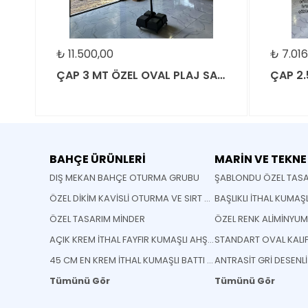
₺
11.500,00
₺
7.016
ÇAP 3 MT SALVADOR MODEL BORDO ÇİZGİLİ PLAJ SAHİL CAFE BEACH BAHÇE ŞEMSİYESİ
ÇAP 3 MT ÖZEL OVAL PLAJ SAHİL CAFE BEACH BAHÇE ŞEMSİYESİ
BAHÇE ÜRÜNLERİ
MARİN VE TEKNE
DIŞ MEKAN BAHÇE OTURMA GRUBU
ŞABLONDU ÖZEL TASA
ÖZEL DİKİM KAVİSLİ OTURMA VE SIRT MİNDERİ
BAŞLIKLI İTHAL KUMAŞ
ÖZEL TASARIM MİNDER
ÖZEL RENK ALİMİNYU
AÇIK KREM İTHAL FAYFIR KUMAŞLI AHŞAP KATLANABİLİR SANDELYE
45 CM EN KREM İTHAL KUMAŞLI BATTI ÇIKTI KUMAŞ
ANTRASİT GRİ DESENL
Tümünü Gör
Tümünü Gör