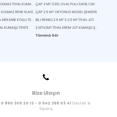
İSTENİLEN RENK SOLMAZ İTHAL KUMAŞ KÖRÜKLÜ TENTE
ÇAP 3 MT ÖZEL OVAL PLAJ SAHİL CAFE BEACH BAHÇE ŞEMSİYESİ
KOYU YEŞİL İTHAL SOLMAZ RENK KLASİK TENTE
ÇAP 2.5 MT OKYONUS MODEL ŞEMSİYE
AÇIK KREM ULTRA MEKANİK KOLLU TENTE
BEJ RENKLİ 2.5 MT X 2.5 MT İTHAL JÜT KUMAŞLI ŞEMSİYE
HAL KUMAŞLI TENTE
2 MTX2MT İTHAL KREM JÜT KUMAŞLI ŞEMSİYE
Tümünü Gör
Bize Ulaşın
0 850 305 20 13 - 0 542 358 03 41
Destek &
Sipariş