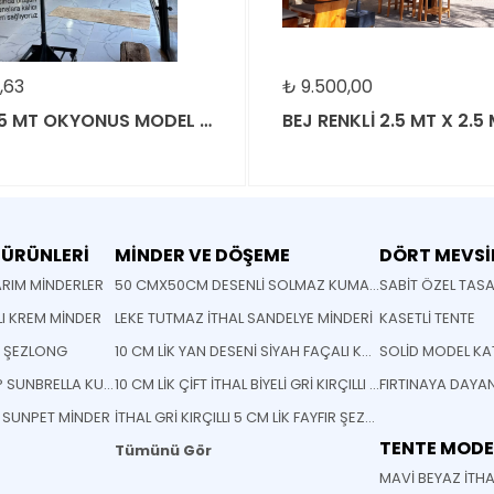
,63
₺
9.500,00
ÇAP 2.5 MT OKYONUS MODEL ŞEMSİYE
 ÜRÜNLERİ
MİNDER VE DÖŞEME
DÖRT MEVSİ
RIM MİNDERLER
50 CMX50CM DESENLİ SOLMAZ KUMAŞ YASTIK MİNDER
SABİT ÖZEL TAS
LI KREM MİNDER
LEKE TUTMAZ İTHAL SANDELYE MİNDERİ
KASETLİ TENTE
M ŞEZLONG
10 CM LİK YAN DESENİ SİYAH FAÇALI KOYU GRİ RENK ŞEZLONG MİNDERİ
STANDART OVAL KALIP SUNBRELLA KUMAŞ SANDELYE MİNDERİ
10 CM LİK ÇİFT İTHAL BİYELİ GRİ KIRÇILLI FAYFIR ŞEZLONG MİNDERİ
İ SUNPET MİNDER
İTHAL GRİ KIRÇILLI 5 CM LİK FAYFIR ŞEZLONG MİNDERİ
TENTE MODE
Tümünü Gör