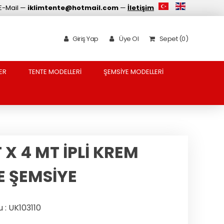
E-Mail —
iklimtente@hotmail.com
—
İletişim
Giriş Yap
Üye Ol
Sepet (0)
ER
TENTE MODELLERİ
ŞEMSİYE MODELLERİ
 X 4 MT İPLİ KREM
E ŞEMSİYE
 : UK103110