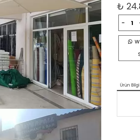
₺
24
-
Wh
Ürün Bilgi