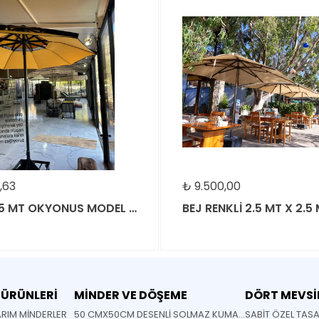
TÜKENDİ
0,00
₺
5.500,00
BEJ RENKLİ 2.5 MT X 2.5 MT İTHAL JÜT KUMAŞLI ŞEMSİYE
 ÜRÜNLERİ
MİNDER VE DÖŞEME
DÖRT MEVSİ
RIM MİNDERLER
50 CMX50CM DESENLİ SOLMAZ KUMAŞ YASTIK MİNDER
SABİT ÖZEL TAS